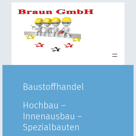
Baustoffhandel
Hochbau –
Innenausbau –
Spezialbauten