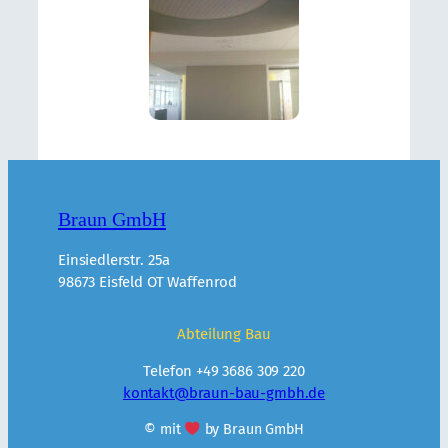
Braun GmbH
Einsiedlerstr. 25a
98673 Eisfeld OT Waffenrod
Abteilung Bau
Telefon +49 3686 309 220
kontakt@braun-bau-gmbh.de
© mit
by Braun GmbH